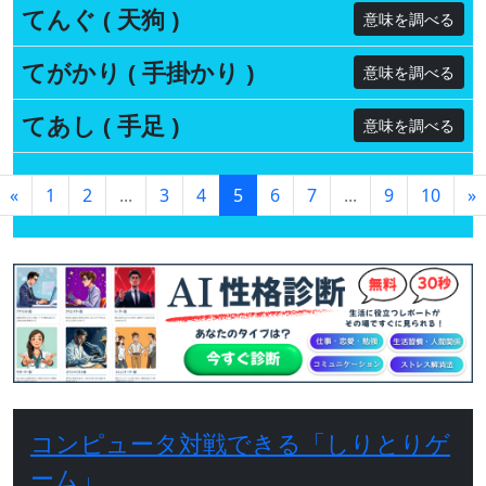
てんぐ ( 天狗 )
意味を調べる
てがかり ( 手掛かり )
意味を調べる
てあし ( 手足 )
意味を調べる
«
1
2
...
3
4
5
6
7
...
9
10
»
コンピュータ対戦できる「しりとりゲ
ーム」