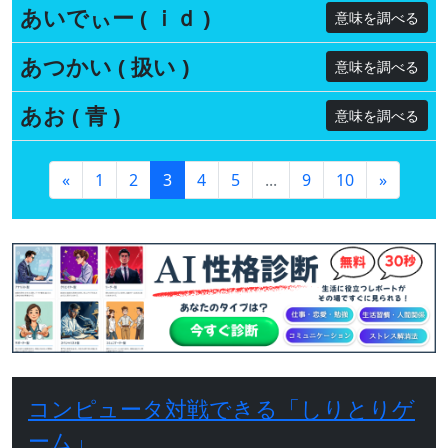
あいでぃー ( ｉｄ )
意味を調べる
あつかい ( 扱い )
意味を調べる
あお ( 青 )
意味を調べる
«
1
2
3
4
5
...
9
10
»
コンピュータ対戦できる「しりとりゲ
ーム」